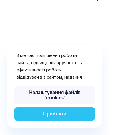
З метою поліпшення роботи
сайту, підвищення зручності та
ефективності роботи
відвідувачів з сайтом, надання
рішень і послуг, що найбільш
відповідають потребам
Налаштування файлів
"cookies"
відвідувачів сайту, визначення
переваг відвідувачів,
відображення рекламних
Прийняти
оголошень (поведінкової
реклами), а також для
забезпечення технічної