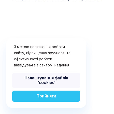
З метою поліпшення роботи
сайту, підвищення зручності та
ефективності роботи
відвідувачів з сайтом, надання
рішень і послуг, що найбільш
відповідають потребам
Налаштування файлів
"cookies"
відвідувачів сайту, визначення
переваг відвідувачів,
відображення рекламних
Прийняти
оголошень (поведінкової
реклами), а також для
забезпечення технічної