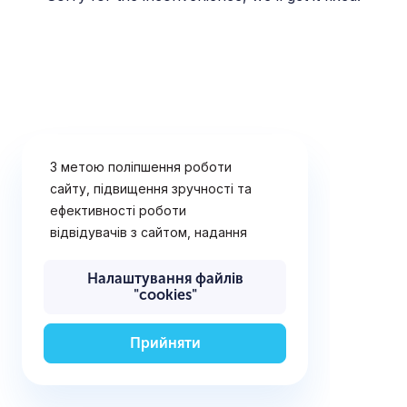
З метою поліпшення роботи
сайту, підвищення зручності та
ефективності роботи
відвідувачів з сайтом, надання
рішень і послуг, що найбільш
відповідають потребам
Налаштування файлів
"cookies"
відвідувачів сайту, визначення
переваг відвідувачів,
відображення рекламних
Прийняти
оголошень (поведінкової
реклами), а також для
забезпечення технічної