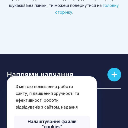
шукаєш! Без паніки, ти можеш повернутися на
головну
сторінку
.
Напрями навчання
З метою поліпшення роботи
сайту, підвищення зручності та
Українська
ефективності роботи
відвідувачів з сайтом, надання
Privacy Policy
рішень і послуг, що найбільш
відповідають потребам
Налаштування файлів
Privacy Notice
"cookies"
відвідувачів сайту, визначення