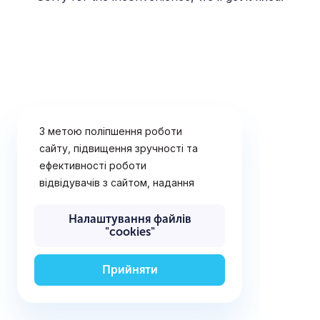
З метою поліпшення роботи
сайту, підвищення зручності та
ефективності роботи
відвідувачів з сайтом, надання
рішень і послуг, що найбільш
відповідають потребам
Налаштування файлів
"cookies"
відвідувачів сайту, визначення
переваг відвідувачів,
відображення рекламних
Прийняти
оголошень (поведінкової
реклами), а також для
забезпечення технічної