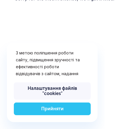
З метою поліпшення роботи
сайту, підвищення зручності та
ефективності роботи
відвідувачів з сайтом, надання
рішень і послуг, що найбільш
відповідають потребам
Налаштування файлів
"cookies"
відвідувачів сайту, визначення
переваг відвідувачів,
відображення рекламних
Прийняти
оголошень (поведінкової
реклами), а також для
забезпечення технічної